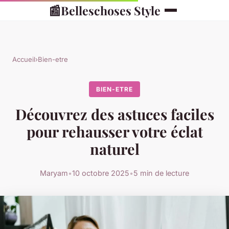
📰
Belleschoses Style
Accueil
›
Bien-etre
BIEN-ETRE
Découvrez des astuces faciles
pour rehausser votre éclat
naturel
Maryam
•
10 octobre 2025
•
5 min de lecture