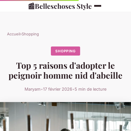
📰
Belleschoses Style
Accueil
›
Shopping
SHOPPING
Top 5 raisons d'adopter le
peignoir homme nid d'abeille
Maryam
•
17 février 2026
•
5 min de lecture