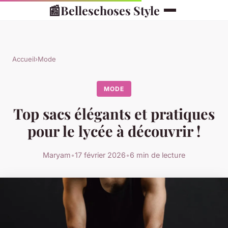
📰
Belleschoses Style
Accueil
›
Mode
MODE
Top sacs élégants et pratiques
pour le lycée à découvrir !
Maryam
•
17 février 2026
•
6 min de lecture