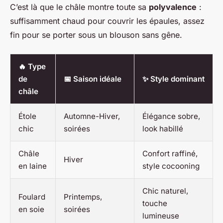
C’est là que le châle montre toute sa
polyvalence
:
suffisamment chaud pour couvrir les épaules, assez
fin pour se porter sous un blouson sans gêne.
🔥 Type
de
📅 Saison idéale
✨ Style dominant
châle
Étole
Automne-Hiver,
Élégance sobre,
chic
soirées
look habillé
Châle
Confort raffiné,
Hiver
en laine
style cocooning
Chic naturel,
Foulard
Printemps,
touche
en soie
soirées
lumineuse